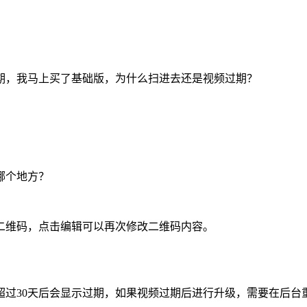
期，我马上买了基础版，为什么扫进去还是视频过期？
哪个地方？
二维码，点击编辑可以再次修改二维码内容。
超过30天后会显示过期，如果视频过期后进行升级，需要在后