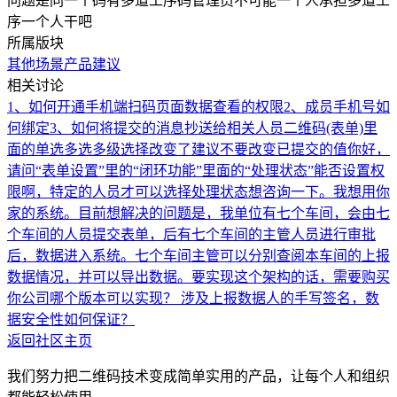
问题是同一个码有多道工序码管理员不可能一个人承担多道工
序一个人干吧
所属版块
其他场景
产品建议
相关讨论
1、如何开通手机端扫码页面数据查看的权限2、成员手机号如
何绑定3、如何将提交的消息抄送给相关人员
二维码(表单)里
面的单选多选多级选择改变了建议不要改变已提交的值
你好，
请问“表单设置”里的“闭环功能”里面的“处理状态”能否设置权
限啊，特定的人员才可以选择处理状态
想咨询一下。我想用你
家的系统。目前想解决的问题是，我单位有七个车间，会由七
个车间的人员提交表单，后有七个车间的主管人员进行审批
后，数据进入系统。七个车间主管可以分别查阅本车间的上报
数据情况，并可以导出数据。要实现这个架构的话，需要购买
你公司哪个版本可以实现？ 涉及上报数据人的手写签名，数
据安全性如何保证？
返回社区主页
我们努力把二维码技术变成简单实用的产品，让每个人和组织