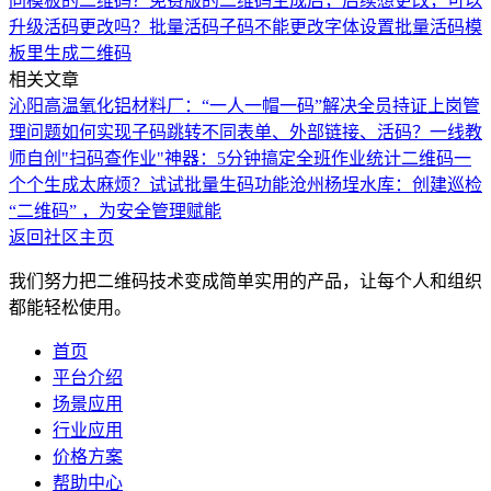
同模板的二维码？
免费版的二维码生成后，后续想更改，可以
升级活码更改吗？
批量活码子码不能更改字体设置
批量活码模
板里生成二维码
相关文章
沁阳高温氧化铝材料厂：“一人一帽一码”解决全员持证上岗管
理问题
如何实现子码跳转不同表单、外部链接、活码？
一线教
师自创"扫码查作业"神器：5分钟搞定全班作业统计
二维码一
个个生成太麻烦？试试批量生码功能
沧州杨埕水库：创建巡检
“二维码” ，为安全管理赋能
返回社区主页
我们努力把二维码技术变成简单实用的产品，让每个人和组织
都能轻松使用。
首页
平台介绍
场景应用
行业应用
价格方案
帮助中心