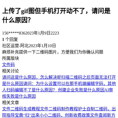
上传了gif图但手机打开动不了，请问是
什么原因？
156*****836
2023年1月9日
2223
1
个回复
社区运营-阿北
2023年1月10日
麻烦补充提供一下二维码图片，方便我们为你确认问题
所属版块
文件码
相关讨论
请问这是什么原因，怎么解决呢
扫描二维码之后页面无法打开
是什么原因
请问：为什么设置可以在那手机端编辑字码，其他
人扫码编辑不了是什么原因？
创建企业失败是什么原因
AI审
核失败是什么原因
相关文章
文件二维码生成教程
文件二维码制作教程
护士自制二维码，出
院指导宝典“扫”出来
小小二维码，创新收费政策文件查阅新方