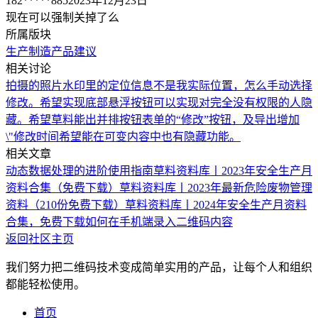
182*****885
2023年12月23日
现在可以强制关掉了么
所属版块
生产制造
产品建议
相关讨论
拍摄的照片水印里的定位信息不是我实际位置，怎么手动选择
修改。
希望实现底部悬浮按钮可以实现对完全没有权限的人隐
藏。
希望草料能出并排按钮
表单的“修改”按钮，及导出增加
\"修改时间
希望能在可变内容中也有隐藏功能。
相关文章
动态数据处理的进阶使用指南
草料资料库丨2023年安全生产月
资料合集（免费下载）
草料资料库丨2023年最新危险废物管理
资料（210份免费下载）
草料资料库丨2024年安全生产月资料
合集，免费下载
如何在手机端录入二维码内容
返回社区主页
我们努力把二维码技术变成简单实用的产品，让每个人和组织
都能轻松使用。
首页