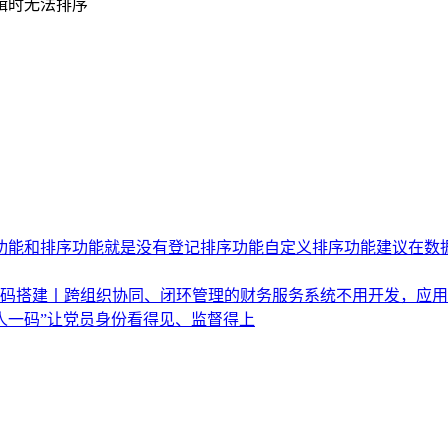
辑时无法排序
功能和排序功能
就是没有登记排序功能
自定义排序功能
建议在数
代码搭建丨跨组织协同、闭环管理的财务服务系统
不用开发，应用
人一码”让党员身份看得见、监督得上