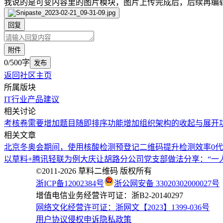
我说的是可变内容里的图片模块，图片上传完成后，后续再编
回复
附件
0/500字
发布
返回社区主页
所属版块
IT行业
产品建议
相关讨论
考核卷需要增加题目随即排序功能
增加组织架构的收起与展开
相关文章
北京冬奥会期间，使用核酸检测预登记二维码提升检测效率
0
以草料+腾讯轻联为例
大庆让胡路分公司党支部做法分享：“一
©2011-
2026
草料二维码 版权所有
浙ICP备12002384号
浙公网安备 33020302000027号
增值电信业务经营许可证：浙B2-20140297
网络文化经营许可证：浙网文【2023】1399-036号
用户协议
侵权申诉
隐私政策