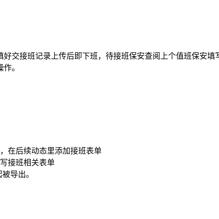
填好交接班记录上传后即下班，待接班保安查阅上个值班保安填
操作。
态，在后续动态里添加接班表单
填写接班相关表单
起被导出。