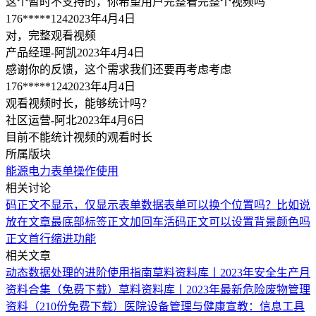
这个暂时不支持的，你希望用户完整看完整个视频吗
176*****124
2023年4月4日
对，完整观看视频
产品经理-阿凯
2023年4月4日
感谢你的反馈，这个需求我们还要再考虑考虑
176*****124
2023年4月4日
观看视频时长，能够统计吗？
社区运营-阿北
2023年4月6日
目前不能统计视频的观看时长
所属版块
能源电力
表单
操作使用
相关讨论
码正文不显示，仅显示表单数据
表单可以换个位置吗？比如说
放在文章最底部
标签正文加回车
活码正文可以设置背景颜色吗
正文首行缩进功能
相关文章
动态数据处理的进阶使用指南
草料资料库丨2023年安全生产月
资料合集（免费下载）
草料资料库丨2023年最新危险废物管理
资料（210份免费下载）
医院设备管理与健康宣教：信息工具