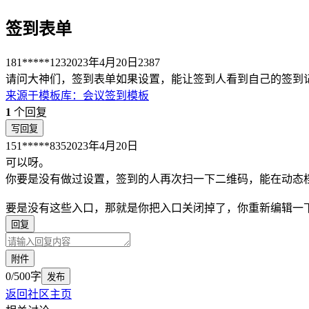
签到表单
181*****123
2023年4月20日
2387
请问大神们，签到表单如果设置，能让签到人看到自己的签到
来源于
模板库
：
会议签到模板
1
个回复
写回复
151*****835
2023年4月20日
可以呀。
你要是没有做过设置，签到的人再次扫一下二维码，能在动态档案
要是没有这些入口，那就是你把入口关闭掉了，你重新编辑一下
回复
附件
0/500字
发布
返回社区主页