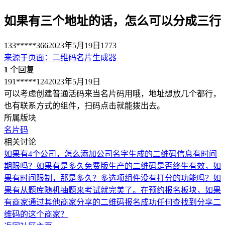
如果有三个地址的话，怎么可以分成三行
133*****366
2023年5月19日
1773
来源于
页面
：
二维码名片生成器
1
个回复
191*****124
2023年5月19日
可以考虑创建普通活码来当名片码用哦，地址想放几个都行，
也有联系方式的组件，扫码点击就能拨出去。
所属版块
名片码
相关讨论
如果有4个公司，怎么添加公司名字
生成的二维码信息有时间
期限吗？如果有是多久
免费版生产的二维码是否终生有效，如
果有时间限制，那是多久？
多选项组件没有打分的功能吗？如
果有从题库随机抽题来考试就完美了。
在预约报名板块，如果
有商家通过其他商家分享的二维码报名成功任何查找到分享二
维码的这个商家？