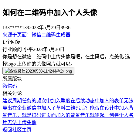
如何在二维码中加入个人头像
133*****139
2023年5月29日
9936
来源于
页面
：
微信二维码生成器
1
个回复
行业顾问-小平
2023年5月30日
你是想在微信二维码中上传头像是吧，在生码后，点美化 选
择logo 上传你的头像照片就可以。
所属版块
微信码
相关讨论
建议周期任务的频次中加入季度
在后续动态中加入的表单无法
导出
在企业微信中加入了草料二维码后？
能否在设计中加入背
景音乐，就是扫码进页面加入的背景音乐就响起。
创建个人名
片无法上传头像
返回社区主页