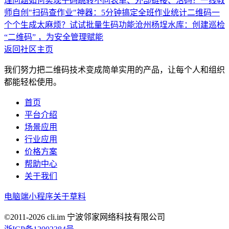
理问题
如何实现子码跳转不同表单、外部链接、活码？
一线教
师自创"扫码查作业"神器：5分钟搞定全班作业统计
二维码一
个个生成太麻烦？试试批量生码功能
沧州杨埕水库：创建巡检
“二维码” ，为安全管理赋能
返回社区主页
我们努力把二维码技术变成简单实用的产品，让每个人和组织
都能轻松使用。
首页
平台介绍
场景应用
行业应用
价格方案
帮助中心
关于我们
电脑端
小程序
关于草料
©2011-
2026
cli.im 宁波邻家网络科技有限公司