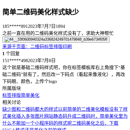
简单二维码美化样式缺少
185*****891
2023年7月7日
1894
之前一直在用的二维码美化样式没有了，求助大神帮忙
来源于
页面
：
二维码标签排版印刷
1
个回复
151*****498
2023年7月8日
这个就是基础二维码样式吧，你在标签模板库右上角搜下“基
础二维码”就有了，然后改一下码点（看起来像液化），再改
下码眼、颜色，上传个logo
所属版块
标签排版
简单美化
相关讨论
缺少图和二维码都大的样式
以前简单的二维美化模板没有了
样
式美化插入多张图片
网站静态码升成二维码时，简单美化里为
什么不能加一个小程序码的样式呢
二维码美化之后，下载