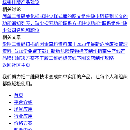
标签排版
产品建议
相关讨论
简单二维码美化样式缺少
样式库的图文组件缺少链接到长文的
功能
通知列表，缺少搜索功能
联系方式缺少功能
"联系组件"缺
少公司名称和职位
相关文章
影响二维码扫描的因素
草料资料库丨2023年最新危险废物管理
资料（210份免费下载）
新版危险废物标签制作指南
生产线产
品喷码解决方案
不干胶二维码标签线下图文店制作攻略
返回社区主页
我们努力把二维码技术变成简单实用的产品，让每个人和组织
都能轻松使用。
首页
平台介绍
场景应用
行业应用
价格方案