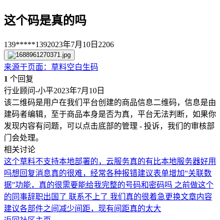
这个码是真的吗
139*****139
2023年7月10日
2206
来源于
页面
：
草料空白生码
1
个回复
行业顾问-小平
2023年7月10日
该二维码是用户在我们平台创建的商品信息二维码，信息是由
建码者编辑，至于商品本身是否为真，平台无法判断，如果你
发现内容有问题，可以点击底部的管理 - 投诉，我们的审核部
门会处理。
相关讨论
这个草料不支持本地部署的，云服务真的有比本地服务器好用
吗
想回复消息真的很难，经常各种报错
建议表单增加“关联数
据”功能，真的很需要
能给我完整的号码和密码吗 之前做这个
的同事辞职出国了 联系不上了 我们真的很着急更换文章内容
建议各部件之间减少间距，现有间距真的太大