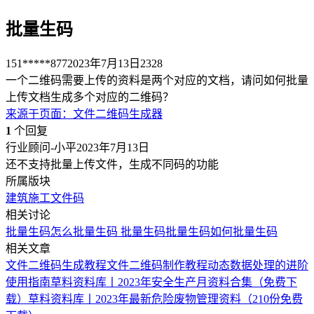
批量生码
151*****877
2023年7月13日
2328
一个二维码需要上传的资料是两个对应的文档，请问如何批量
上传文档生成多个对应的二维码？
来源于
页面
：
文件二维码生成器
1
个回复
行业顾问-小平
2023年7月13日
还不支持批量上传文件，生成不同码的功能
所属版块
建筑施工
文件码
相关讨论
批量生码
怎么批量生码
批量生码
批量生码
如何批量生码
相关文章
文件二维码生成教程
文件二维码制作教程
动态数据处理的进阶
使用指南
草料资料库丨2023年安全生产月资料合集（免费下
载）
草料资料库丨2023年最新危险废物管理资料（210份免费