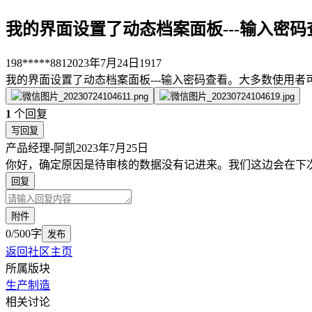
我的界面设置了动态档案面板---输入密
198*****881
2023年7月24日
1917
我的界面设置了动态档案面板---输入密码查看。大多数使用
1
个回复
写回复
产品经理-阿凯
2023年7月25日
你好，确定原因是待审核的数据没有记进来。我们这边会在下
回复
附件
0/500字
发布
返回社区主页
所属版块
生产制造
相关讨论