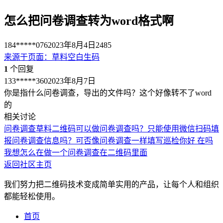
怎么把问卷调查转为word格式啊
184*****076
2023年8月4日
2485
来源于
页面
：
草料空白生码
1
个回复
133*****360
2023年8月7日
你是指什么问卷调查，导出的文件吗？这个好像转不了word
的
相关讨论
问卷调查
草料二维码可以做问卷调查吗？
只能使用微信扫码填
报问卷调查信息吗？
可否像问卷调查一样填写巡检
你好 在吗
我想怎么在做一个问卷调查在二维码里面
返回社区主页
我们努力把二维码技术变成简单实用的产品，让每个人和组织
都能轻松使用。
首页