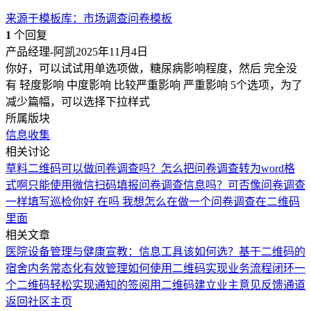
来源于
模板库
：
市场调查问卷模板
1
个回复
产品经理-阿凯
2025年11月4日
你好，可以试试用单选项做，糖尿病影响程度，然后 完全没
有 轻度影响 中度影响 比较严重影响 严重影响 5个选项，为了
减少篇幅，可以选择下拉样式
所属版块
信息收集
相关讨论
草料二维码可以做问卷调查吗？
怎么把问卷调查转为word格
式啊
只能使用微信扫码填报问卷调查信息吗？
可否像问卷调查
一样填写巡检
你好 在吗 我想怎么在做一个问卷调查在二维码
里面
相关文章
医院设备管理与健康宣教：信息工具该如何选？
基于二维码的
宿舍内务常态化有效管理
如何使用二维码实现业务流程闭环
一
个二维码轻松实现通知的签阅
用二维码建立业主意见反馈通道
返回社区主页