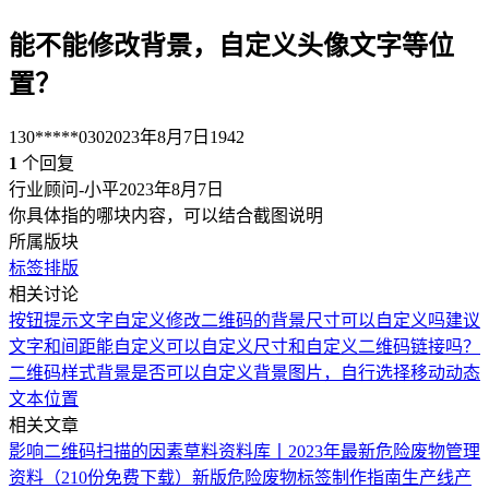
能不能修改背景，自定义头像文字等位
置？
130*****030
2023年8月7日
1942
1
个回复
行业顾问-小平
2023年8月7日
你具体指的哪块内容，可以结合截图说明
所属版块
标签排版
相关讨论
按钮提示文字自定义修改
二维码的背景尺寸可以自定义吗
建议
文字和间距能自定义
可以自定义尺寸和自定义二维码链接吗？
二维码样式背景是否可以自定义背景图片，自行选择移动动态
文本位置
相关文章
影响二维码扫描的因素
草料资料库丨2023年最新危险废物管理
资料（210份免费下载）
新版危险废物标签制作指南
生产线产