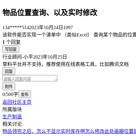
物品位置查询、以及实时修改
134*****514
2023年10月24日
1097
该软件能否实现一个清单中 （类似Excel） 查询某个物品的位
1
个回复
写回复
行业顾问-小平
2023年10月25日
草料平台并不支持，推荐使用在线表格工具，比如腾讯文档
回复
附件
0/500字
发布
返回社区主页
所属版块
生产制造
相关讨论
物品领完之后，怎么不显示实时库存啊
怎么修改此处画圈位置