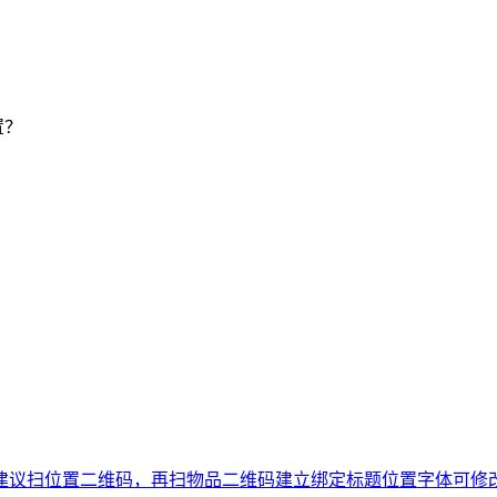
置？
建议扫位置二维码，再扫物品二维码建立绑定
标题位置字体可修改