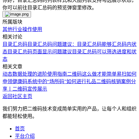
你好，目录汇总码的列表样式和大图列表支持勾选展示状态，
你可以前往目录汇总码的预览弹窗里修改。
所属版块
其他行业
操作使用
相关讨论
目录汇总码
目录汇总码问题
建议：目录汇总码能够汇总码内状
态
目录汇总码页面显示问题
建议目录汇总码可以筛选进度和状
态
相关文章
动态数据处理的进阶使用指南
二维码这么做才能简单易扫
如何
申领健康码系统中的“场所码”
如何进行礼品二维码核销
案例分
享丨二维码宣传展示
返回社区主页
我们努力把二维码技术变成简单实用的产品，让每个人和组织
都能轻松使用。
首页
平台介绍