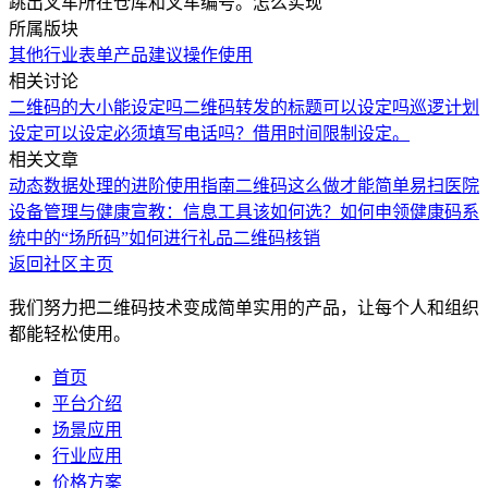
跳出叉车所在仓库和叉车编号。怎么实现
所属版块
其他行业
表单
产品建议
操作使用
相关讨论
二维码的大小能设定吗
二维码转发的标题可以设定吗
巡逻计划
设定
可以设定必须填写电话吗？
借用时间限制设定。
相关文章
动态数据处理的进阶使用指南
二维码这么做才能简单易扫
医院
设备管理与健康宣教：信息工具该如何选？
如何申领健康码系
统中的“场所码”
如何进行礼品二维码核销
返回社区主页
我们努力把二维码技术变成简单实用的产品，让每个人和组织
都能轻松使用。
首页
平台介绍
场景应用
行业应用
价格方案