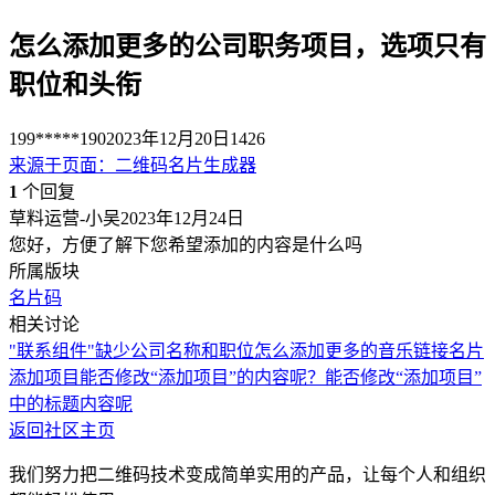
怎么添加更多的公司职务项目，选项只有
职位和头衔
199*****190
2023年12月20日
1426
来源于
页面
：
二维码名片生成器
1
个回复
草料运营-小吴
2023年12月24日
您好，方便了解下您希望添加的内容是什么吗
所属版块
名片码
相关讨论
"联系组件"缺少公司名称和职位
怎么添加更多的音乐链接
名片
添加项目
能否修改“添加项目”的内容呢？
能否修改“添加项目”
中的标题内容呢
返回社区主页
我们努力把二维码技术变成简单实用的产品，让每个人和组织