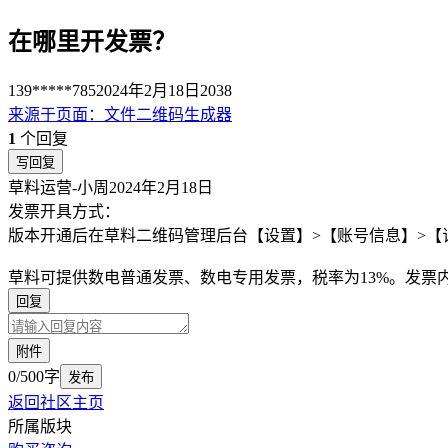
在哪里开发票？
139*****785
2024年2月18日
2038
来源于
页面
：
文件二维码生成器
1
个回复
写回复
草料运营-小周
2024年2月18日
发票开具方式：
版本开通后在草料二维码管理后台【设置】>【账号信息】>【
草料可提供数电普通发票、数电专用发票，税率为13%。发票
回复
附件
0/500字
发布
返回社区主页
所属版块