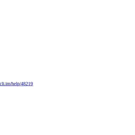
/cli.im/help/48219