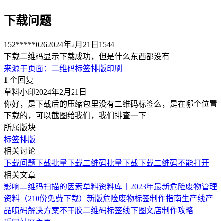
下载问题
152*****026
2024年2月21日
1544
下载二维码显示下载成功，但是什么东西都没有
来源于
页面
：
二维码标签排版印刷
1
个回复
草料小印
2024年2月21日
你好，是下载后的压缩包里没有二维码标签么，是在哪个位置
下载的，可以截图给我们，我们排查一下
所属版块
标签排版
相关讨论
下载问题
下载
批量下载二维码
批量下载
下载二维码不能打开
相关文章
影响二维码扫描的因素
草料资料库丨2023年最新危险废物管理
资料（210份免费下载）
新版危险废物标签制作指南
生产线产
品喷码解决方案
不干胶二维码标签线下图文店制作攻略