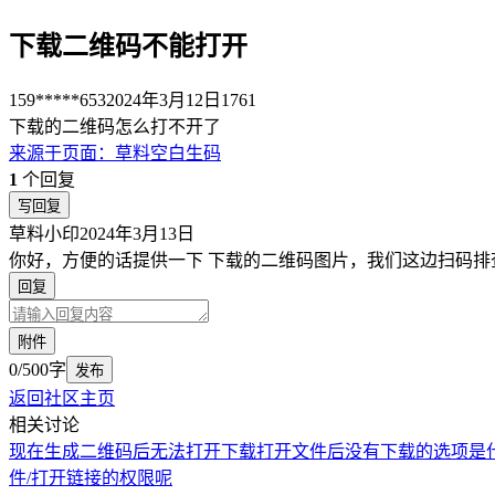
下载二维码不能打开
159*****653
2024年3月12日
1761
下载的二维码怎么打不开了
来源于
页面
：
草料空白生码
1
个回复
写回复
草料小印
2024年3月13日
你好，方便的话提供一下 下载的二维码图片，我们这边扫码排
回复
附件
0/500字
发布
返回社区主页
相关讨论
现在生成二维码后无法打开下载
打开文件后没有下载的选项是
件/打开链接的权限呢