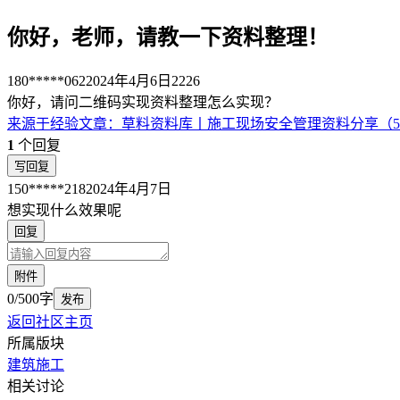
你好，老师，请教一下资料整理！
180*****062
2024年4月6日
2226
你好，请问二维码实现资料整理怎么实现？
来源于
经验文章
：
草料资料库丨施工现场安全管理资料分享（5
1
个回复
写回复
150*****218
2024年4月7日
想实现什么效果呢
回复
附件
0/500字
发布
返回社区主页
所属版块
建筑施工
相关讨论