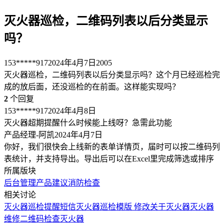
灭火器巡检，二维码列表以后分类显示
吗？
153*****917
2024年4月7日
2005
灭火器巡检，二维码列表以后分类显示吗？这个月已经巡检完
成的放后面，还没巡检的在前面。这样能实现吗？
2
个回复
153*****917
2024年4月8日
灭火器超期提醒什么时候能上线呀？急需此功能
产品经理-阿凯
2024年4月7日
你好，我们很快会上线新的表单详情页，届时可以按二维码列
表统计，并支持导出。导出后可以在Excel里完成筛选或排序
所属版块
后台管理
产品建议
消防检查
相关讨论
灭火器巡检提醒短信
灭火器巡检模版 修改
关于灭火器
灭火器
维修二维码
检查灭火器