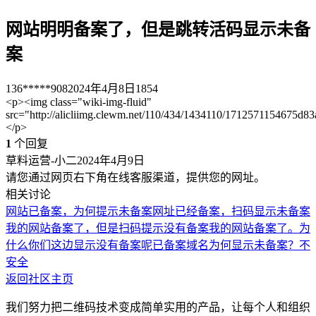
网站明明备案了，但是跳转活码显示未备
案
136*****908
2024年4月8日
1854
<p><img class="wiki-img-fluid"
src="http://alicliimg.clewm.net/110/434/1434110/1712571154675
</p>
1
个回复
草料运营-小二
2024年4月9日
请您通过网页右下角在线客服渠道，提供您的网址。
相关讨论
网站已备案，为何提示未备案
网址已经备案，扫码显示未备案
我的网站备案了，但是扫码提示没有备案
我的网站备案了。为
什么你们这边显示没有备案呢
已备案域名为何显示未备案？不
安全
返回社区主页
我们努力把二维码技术变成简单实用的产品，让每个人和组织