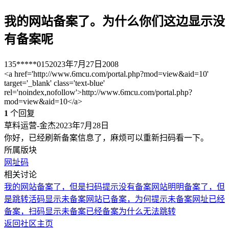
我的网站备案了。为什么你们这边显示没
有备案呢
135*****015
2023年7月27日
2008
<a href='http://www.6mcu.com/portal.php?mod=view&aid=10'
target='_blank' class='text-blue'
rel='noindex,nofollow'>http://www.6mcu.com/portal.php?
mod=view&aid=10</a>
1
个回复
草料运营-金杰
2023年7月28日
你好，已经刷新备案信息了，麻烦可以重新扫码看一下。
所属版块
网址码
相关讨论
我的网站备案了，但是扫码提示没有备案
网站明明备案了，但
是跳转活码显示未备案
网站已备案，为何提示未备案
网址已经
备案，扫码显示未备案
已经备案为什么无法跳转
返回社区主页