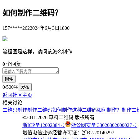
如何制作二维码？
157*****262
2024年6月3日
1800
流程图是这样，请问该怎么制作
0
个回复
附件
0/500字
发布
返回社区主页
相关讨论
二维码制作
制作二维码
如何制作
这种二维码如何制作？
制作二
©2011-
2026
草料二维码 版权所有
浙ICP备12002384号
浙公网安备 33020302000027号
增值电信业务经营许可证：浙B2-20140297