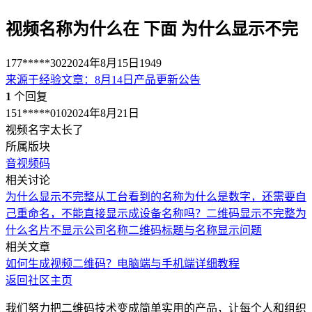
视频名称为什么在 下面 为什么显示不完
177*****302
2024年8月15日
1949
来源于
经验文章
：
8月14日产品更新公告
1
个回复
151*****010
2024年8月21日
视频名字太长了
所属版块
音视频码
相关讨论
为什么显示不完整
从工台看到的名称为什么是数字，还需要自
己重命名，不能直接显示成设备名称吗？
二维码显示不完整
为
什么名片不显示公司名称
二维码标题与名称显示问题
相关文章
如何生成视频二维码？电脑端与手机端详细教程
返回社区主页
我们努力把二维码技术变成简单实用的产品，让每个人和组织