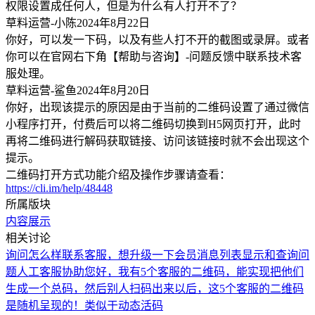
权限设置成任何人，但是为什么有人打开不了？
草料运营-小陈
2024年8月22日
你好，可以发一下码，以及有些人打不开的截图或录屏。或者
你可以在官网右下角【帮助与咨询】-问题反馈中联系技术客
服处理。
草料运营-鲨鱼
2024年8月20日
你好，出现该提示的原因是由于当前的二维码设置了通过微信
小程序打开，付费后可以将二维码切换到H5网页打开，此时
再将二维码进行解码获取链接、访问该链接时就不会出现这个
提示。
二维码打开方式功能介绍及操作步骤请查看：
https://cli.im/help/48448
所属版块
内容展示
相关讨论
询问
怎么样联系客服，想升级一下会员
消息列表显示和查询问
题
人工客服协助
您好，我有5个客服的二维码，能实现把他们
生成一个总码，然后别人扫码出来以后，这5个客服的二维码
是随机呈现的！类似于动态活码