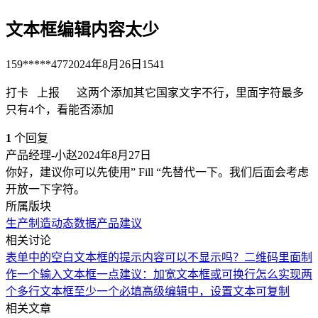
文本框编辑内容太少
159*****477
2024年8月26日
1541
打卡 上报 这两个添加其它国家文字不行，里面字符最多
只有4个，看能否添加
1
个回复
产品经理-小赵
2024年8月27日
你好，建议你可以先使用” Fill “先替代一下。我们后面会考虑
开放一下字符。
所属版块
生产制造
动态数据
产品建议
相关讨论
表单中的空白文本框的提示内容可以不显示吗？
二维码里面制
作一个输入文本框
一点建议：加宽文本框或可换行
怎么实现两
个多行文本框至少一个必填
高级编辑中，设置文本可复制
相关文章