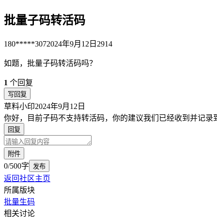
批量子码转活码
180*****307
2024年9月12日
2914
如题，批量子码转活码吗？
1
个回复
写回复
草料小印
2024年9月12日
你好，目前子码不支持转活码，你的建议我们已经收到并记录
回复
附件
0/500字
发布
返回社区主页
所属版块
批量生码
相关讨论