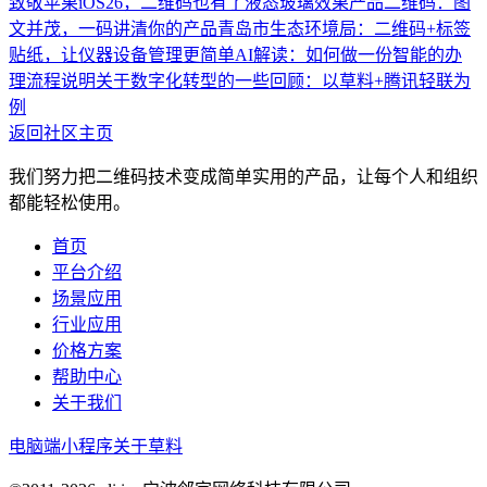
致敬苹果iOS26，二维码也有了液态玻璃效果
产品二维码：图
文并茂，一码讲清你的产品
青岛市生态环境局：二维码+标签
贴纸，让仪器设备管理更简单
AI解读：如何做一份智能的办
理流程说明
关于数字化转型的一些回顾：以草料+腾讯轻联为
例
返回社区主页
我们努力把二维码技术变成简单实用的产品，让每个人和组织
都能轻松使用。
首页
平台介绍
场景应用
行业应用
价格方案
帮助中心
关于我们
电脑端
小程序
关于草料