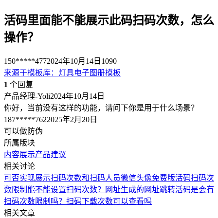
活码里面能不能展示此码扫码次数，怎么
操作？
150*****477
2024年10月14日
1090
来源于
模板库
：
灯具电子图册模板
1
个回复
产品经理-Yoli
2024年10月14日
你好，当前没有这样的功能，请问下你是用于什么场景？
187*****762
2025年2月20日
可以做防伪
所属版块
内容展示
产品建议
相关讨论
可否实现展示扫码次数和扫码人员微信头像
免费版活码扫码次
数限制
能不能设置扫码次数？
网址生成的网址跳转活码是会有
扫码次数限制吗？
扫码下载次数可以查看吗
相关文章