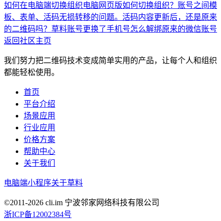
如何在电脑端切换组织
电脑网页版如何切换组织？
账号之间模
板、表单、活码无损转移的问题。
活码内容更新后，还是原来
的二维码吗？
草料账号更换了手机号怎么解绑原来的微信账号
返回社区主页
我们努力把二维码技术变成简单实用的产品，让每个人和组织
都能轻松使用。
首页
平台介绍
场景应用
行业应用
价格方案
帮助中心
关于我们
电脑端
小程序
关于草料
©2011-
2026
cli.im 宁波邻家网络科技有限公司
浙ICP备12002384号