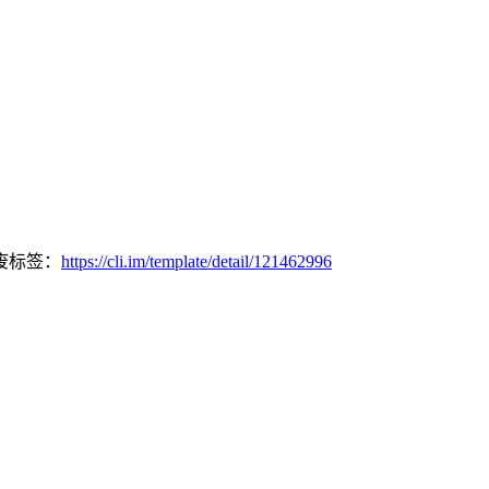
废标签：
https://cli.im/template/detail/121462996