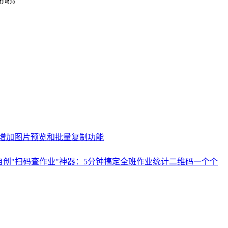
增加图片预览和批量复制功能
自创"扫码查作业"神器：5分钟搞定全班作业统计
二维码一个个