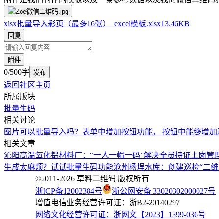
xlsx
批量导入彩页（最多16张）_excel模板.xlsx
13.46KB
回复
附件
0/500字
发布
返回社区主页
所属版块
批量生码
相关讨论
图片可以批量导入吗？
表单中增加按钮功能， 按钮中能够增加
相关文章
沁阳高温氧化铝材料厂：“一人一帽一码”解决全员持证上岗管
生成太麻烦？试试批量生码功能
沧州杨埕水库：创建巡检“二维
©2011-
2026
草料二维码 版权所有
浙ICP备12002384号
浙公网安备 33020302000027号
增值电信业务经营许可证：浙B2-20140297
网络文化经营许可证：浙网文【2023】1399-036号