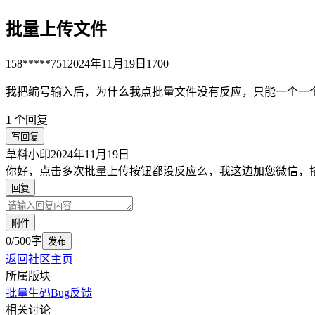
批量上传文件
158*****751
2024年11月19日
1700
我把编号输入后，为什么我点批量文件没有反应，只能一个一个
1
个回复
写回复
草料小印
2024年11月19日
你好，点击多次批量上传按钮都没反应么，我这边加您微信，
回复
附件
0/500字
发布
返回社区主页
所属版块
批量生码
Bug反馈
相关讨论