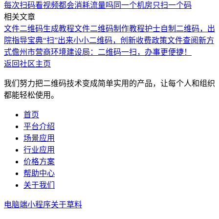
每次扫码看视频都会消耗流量吗
同一个机房只扫一个码
相关文章
文件二维码生成教程
文件二维码制作教程
护士自制二维码，出
院指导宝典“扫”出来
小小二维码，创新收费政策文件查阅新方
式
儋州市营商环境建设局：二维码一扫，办事更便捷！
返回社区主页
我们努力把二维码技术变成简单实用的产品，让每个人和组织
都能轻松使用。
首页
平台介绍
场景应用
行业应用
价格方案
帮助中心
关于我们
电脑端
小程序
关于草料