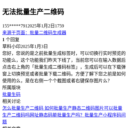
无法批量生产二维码
155*****791
2025年1月2日
1759
来源于
页面
：
批量二维码生成器
1
个回复
草料小印
2025年1月3日
您好，您说的是之前批量生成标签时，可以切换行实时预览的
功能么，这个功能我们昨天下线了，当前您可以在输入数据后
点击右上角的「批量生成二维码标签」，生成后可以在下载弹
窗上切换预览或者批量下载二维码。方便了解下您之前是如何
使用的么，是在右侧一个个截图或者右键保存图片么？
所属版块
批量生码
相关讨论
怎么批量生产二维码
如何批量生产静态二维码
图片可以批量
生产二维码吗
网址静态码能批量生产吗？
批量生产小程序码问
题