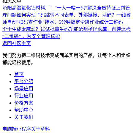
相关文章
沁阳高温氧化铝材料厂：“一人一帽一码”解决全员持证上岗管
理问题
如何实现子码跳转不同表单、外部链接、活码？
一线教
师自创"扫码查作业"神器：5分钟搞定全班作业统计
二维码一
个个生成太麻烦？试试批量生码功能
沧州杨埕水库：创建巡检
“二维码” ，为安全管理赋能
返回社区主页
我们努力把二维码技术变成简单实用的产品，让每个人和组织
都能轻松使用。
首页
平台介绍
场景应用
行业应用
价格方案
帮助中心
关于我们
电脑端
小程序
关于草料