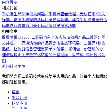
内容展示
相关讨论
手机端生码保存目录问题。
手机端查看数据，无法使用“目录”
筛选。
增强手机端的活码目录管理功能。
建议手机点击全部活
码能默认设置为目录汇码
活码目录搜索功能
相关文章
致敬苹果iOS26，二维码也有了液态玻璃效果
产品二维码：图
文并茂，一码讲清你的产品
青岛市生态环境局：二维码+标签
贴纸，让仪器设备管理更简单
AI解读：如何做一份智能的办
理流程说明
关于数字化转型的一些回顾：以草料+腾讯轻联为
例
返回社区主页
我们努力把二维码技术变成简单实用的产品，让每个人和组织
都能轻松使用。
首页
平台介绍
场景应用