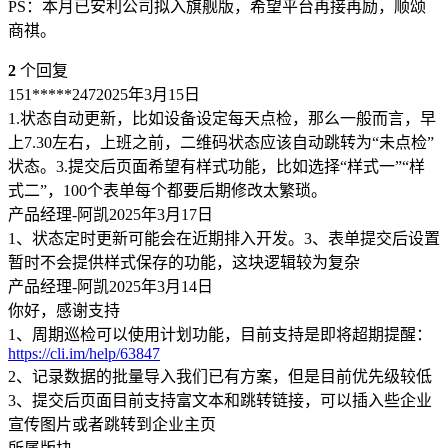
PS：本月已安利公司拟入旗舰版，希望平台再接再励，顺颂
商祺。
2
个回复
151*****247
2025年3月15日
1.状态自动更新，比如设备设定每天点检，那么一般而言，早
上7.30左右，上班之前，二维码状态应该自动跳转为“未点检”
状态。3.提交后页面希望有样式功能，比如选择“样式一”“样
式二”，100个表单每个都要后期修改太繁琐。
产品经理-阿凯
2025年3月17日
1、状态定时更新可能会在近期排入开发。3、表单提交后设置
暂时不会提供样式保存的功能，这块逻辑较为复杂
产品经理-阿凯
2025年3月14日
你好，感谢支持
1、周期巡检可以使用计划功能，目前支持是即将超期提醒：
https://cli.im/help/63847
2、记录数据的批量导入我们已有方案，但是目前优先级较低
3、提交后页面目前支持富文本和跳转链接，可以插入些企业
宣传图片或者跳转到企业主页