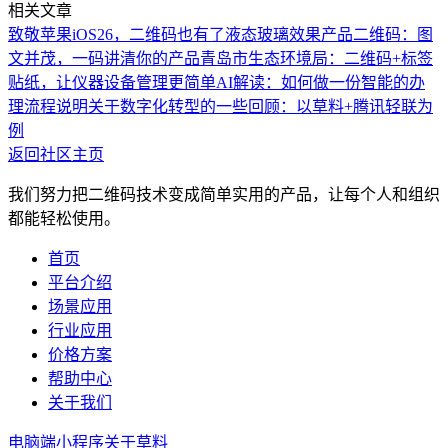
相关文章
致敬苹果iOS26，二维码也有了液态玻璃效果
产品二维码：图
文并茂，一码讲清你的产品
青岛市生态环境局：二维码+标签
贴纸，让仪器设备管理更简单
AI解读：如何做一份智能的办
理流程说明
关于数字化转型的一些回顾：以草料+腾讯轻联为
例
返回社区主页
我们努力把二维码技术变成简单实用的产品，让每个人和组织
都能轻松使用。
首页
平台介绍
场景应用
行业应用
价格方案
帮助中心
关于我们
电脑端
小程序
关于草料