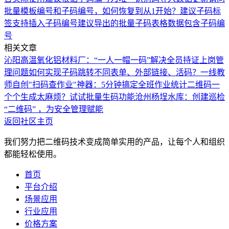
批量模板编号和子码编号，如何恢复到从1开始？
建议子码标
签支持插入子码编号
建议导出的批量子码表格数据包含子码编
号
相关文章
沁阳高温氧化铝材料厂：“一人一帽一码”解决全员持证上岗管
理问题
如何实现子码跳转不同表单、外部链接、活码？
一线教
师自创"扫码查作业"神器：5分钟搞定全班作业统计
二维码一
个个生成太麻烦？试试批量生码功能
沧州杨埕水库：创建巡检
“二维码” ，为安全管理赋能
返回社区主页
我们努力把二维码技术变成简单实用的产品，让每个人和组织
都能轻松使用。
首页
平台介绍
场景应用
行业应用
价格方案