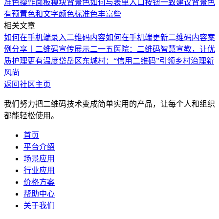
准色
操作面板模块背景色如何与表单入口按钮一致
建议背景色
有预置色和文字颜色标准色丰富些
相关文章
如何在手机端录入二维码内容
如何在手机端更新二维码内容
案
例分享丨二维码宣传展示
二一五医院：二维码智慧宣教，让优
质护理更有温度
岱岳区东城村：“信用二维码”引领乡村治理新
风尚
返回社区主页
我们努力把二维码技术变成简单实用的产品，让每个人和组织
都能轻松使用。
首页
平台介绍
场景应用
行业应用
价格方案
帮助中心
关于我们