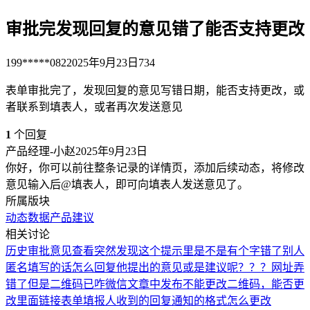
审批完发现回复的意见错了能否支持更改
199*****082
2025年9月23日
734
表单审批完了，发现回复的意见写错日期，能否支持更改，或
者联系到填表人，或者再次发送意见
1
个回复
产品经理-小赵
2025年9月23日
你好，你可以前往整条记录的详情页，添加后续动态，将修改
意见输入后@填表人，即可向填表人发送意见了。
所属版块
动态数据
产品建议
相关讨论
历史审批意见查看
突然发现这个提示里是不是有个字错了
别人
匿名填写的话怎么回复他提出的意见或是建议呢？？？
网址弄
错了但是二维码已咋微信文章中发布不能更改二维码，能否更
改里面链接
表单填报人收到的回复通知的格式怎么更改